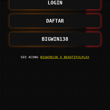
LOGIN
DAFTAR
BIGWIN138
SEO ACONG
BIGWIN138 X BEAUTIFULPLAY