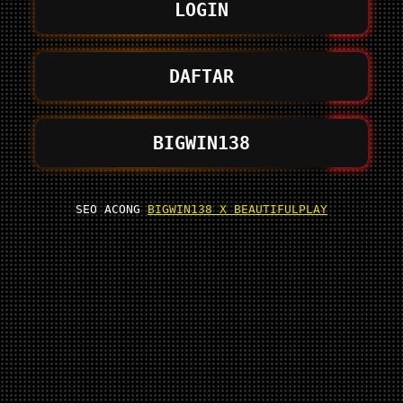
LOGIN
DAFTAR
BIGWIN138
SEO ACONG
BIGWIN138 X BEAUTIFULPLAY